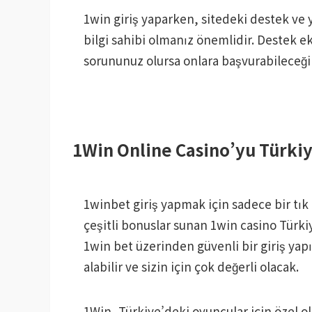
1win giriş yaparken, sitedeki destek ve
bilgi sahibi olmanız önemlidir. Destek ek
sorununuz olursa onlara başvurabileceği
1Win Online Casino’yu Türk
1winbet giriş yapmak için sadece bir tık 
çeşitli bonuslar sunan 1win casino Türk
1win bet üzerinden güvenli bir giriş yap
alabilir ve sizin için çok değerli olacak.
1Win, Türkiye’deki oyuncular için özel ol