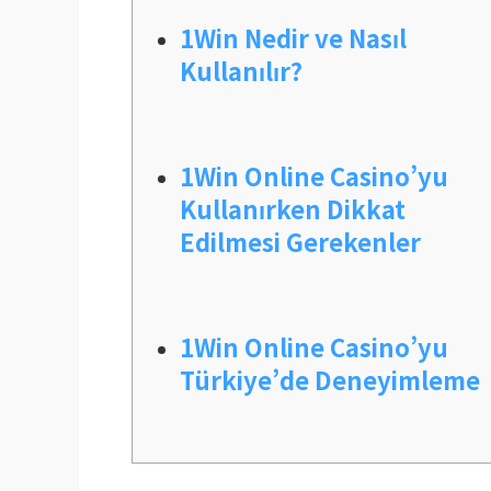
1Win Nedir ve Nasıl
Kullanılır?
1Win Online Casino’yu
Kullanırken Dikkat
Edilmesi Gerekenler
1Win Online Casino’yu
Türkiye’de Deneyimleme