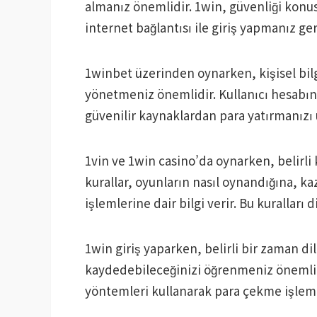
almanız önemlidir. 1win, güvenliği konus
internet bağlantısı ile giriş yapmanız g
1winbet üzerinden oynarken, kişisel bilgi
yönetmeniz önemlidir. Kullanıcı hesabını
güvenilir kaynaklardan para yatırmanızı
1vin ve 1win casino’da oynarken, belirli
kurallar, oyunların nasıl oynandığına, ka
işlemlerine dair bilgi verir. Bu kuralları
1win giriş yaparken, belirli bir zaman di
kaydedebileceğinizi öğrenmeniz önemlid
yöntemleri kullanarak para çekme işlemle