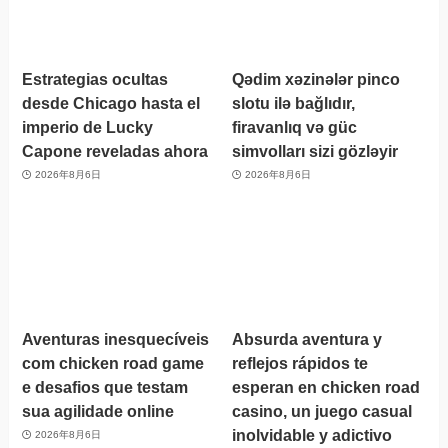
Estrategias ocultas
Qədim xəzinələr pinco
desde Chicago hasta el
slotu ilə bağlıdır,
imperio de Lucky
firavanlıq və güc
Capone reveladas ahora
simvolları sizi gözləyir
2026年8月6日
2026年8月6日
Aventuras inesquecíveis
Absurda aventura y
com chicken road game
reflejos rápidos te
e desafios que testam
esperan en chicken road
sua agilidade online
casino, un juego casual
inolvidable y adictivo
2026年8月6日