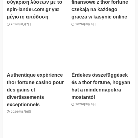
σύγκριση λύσεων με το
finansowe z thor fortune
spin-lander.com.gr για
czekają na każdego
μέγιστη απόδοση
gracza w kasynie online
2026年8月7日
2026年8月6日
Authentique expérience
Érdekes összefüggések
thor fortune casino pour
és a thor fortune, hogyan
des gains et
hat a mindennapokra
divertissements
mostantól
exceptionnels
2026年8月6日
2026年8月6日